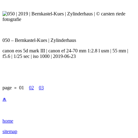
050 – Bernkastel-Kues | Zylinderhaus
canon eos 5d mark III | canon ef 24-70 mm 1:2.8 l usm | 55 mm |
f5.6 | 1/25 sec | iso 1000 | 2019-06-23
page »
01
02
03
⩕
home
sitemap